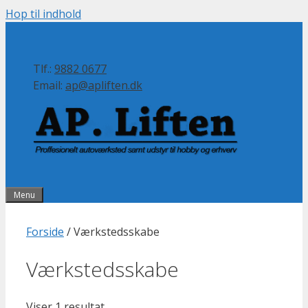
Hop til indhold
Tlf.:
9882 0677
Email:
ap@apliften.dk
Menu
Forside
/ Værkstedsskabe
Værkstedsskabe
Viser 1 resultat