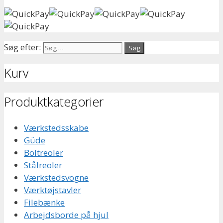
Søg efter:
Kurv
Produktkategorier
Værkstedsskabe
Güde
Boltreoler
Stålreoler
Værkstedsvogne
Værktøjstavler
Filebænke
Arbejdsborde på hjul