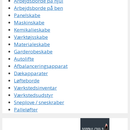
Arbejdsborde på hjul
Arbejdsborde på ben
Panelskabe
Maskinskabe
Kemikalieskabe
Værktøjsskabe
Materialeskabe
Garderobeskabe
Autolifte
Afbalanceringsapparat
Dækapparater
Løfteborde
Værkstedsinventar
Værkstedsudstyr
Sneplove / sneskraber
Palleløfter