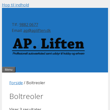
Hop til indhold
Tlf.:
9882 0677
Email:
ap@apliften.dk
Menu
Forside
/ Boltreoler
Boltreoler
Viser 3 resultater