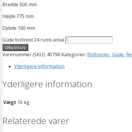
Bredde 500 mm
Højde 775 mm
Dybde 160 mm
Güde boltreol 24 rums antal
Tilføj til kurv
Varenummer (SKU):
40798
Kategorier:
Boltreoler
,
Güde
,
Re
Yderligere information
Yderligere information
Vægt
16 kg
Relaterede varer