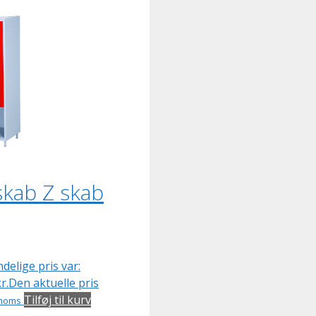
kab Z skab
delige pris var:
r.
Den aktuelle pris
Tilføj til kurv
 moms