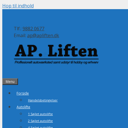
Hop til indhold
Tlf.:
9882 0677
Email:
ap@apliften.dk
Menu
Forside
Handelsbetingelser
Autolifte
1 Søjlet autolifte
2 Søjlet autolifte
4 Søjlet autolifte