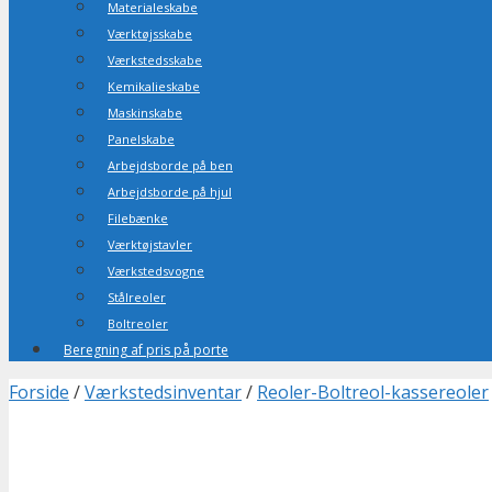
Materialeskabe
Værktøjsskabe
Værkstedsskabe
Kemikalieskabe
Maskinskabe
Panelskabe
Arbejdsborde på ben
Arbejdsborde på hjul
Filebænke
Værktøjstavler
Værkstedsvogne
Stålreoler
Boltreoler
Beregning af pris på porte
Forside
/
Værkstedsinventar
/
Reoler-Boltreol-kassereoler