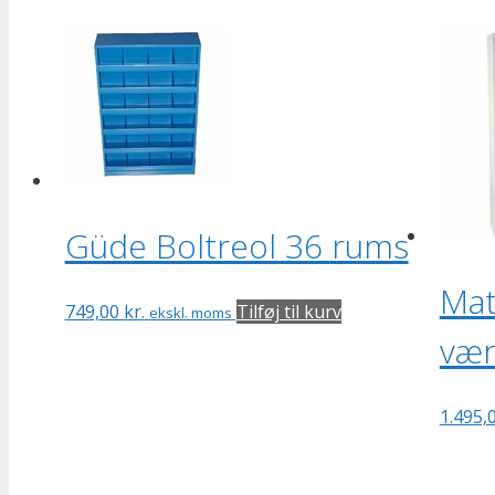
Güde Boltreol 36 rums
Mat
749,00
kr.
Tilføj til kurv
ekskl. moms
vær
1.495,