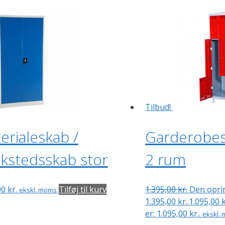
Tilbud!
erialeskab /
Garderobes
kstedsskab stor
2 rum
00
kr.
Tilføj til kurv
1.395,00
kr.
Den oprin
ekskl. moms
1.395,00 kr..
1.095,00
k
er: 1.095,00 kr..
ekskl.