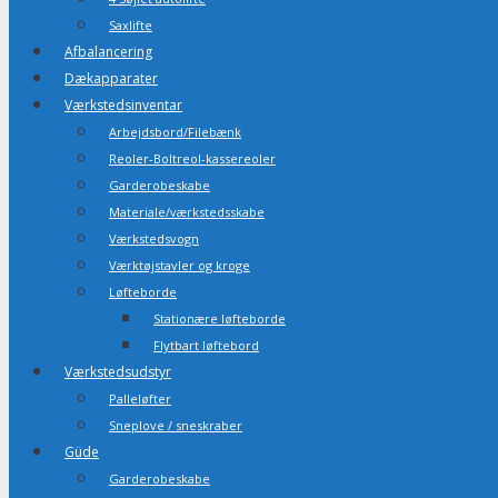
Saxlifte
Afbalancering
Dækapparater
Værkstedsinventar
Arbejdsbord/Filebænk
Reoler-Boltreol-kassereoler
Garderobeskabe
Materiale/værkstedsskabe
Værkstedsvogn
Værktøjstavler og kroge
Løfteborde
Stationære løfteborde
Flytbart løftebord
Værkstedsudstyr
Palleløfter
Sneplove / sneskraber
Güde
Garderobeskabe