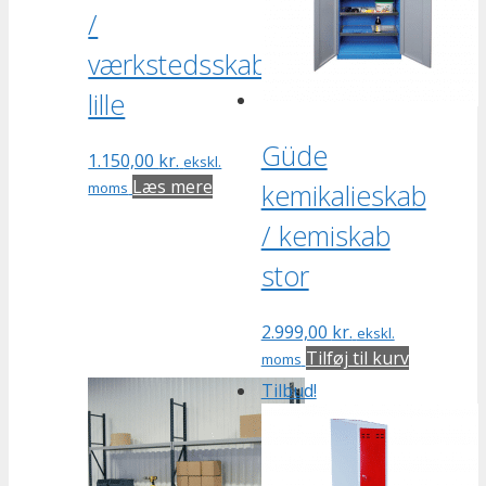
/
værkstedsskab
lille
Güde
1.150,00
kr.
ekskl.
Læs mere
kemikalieskab
moms
/ kemiskab
stor
2.999,00
kr.
ekskl.
Tilføj til kurv
moms
Tilbud!