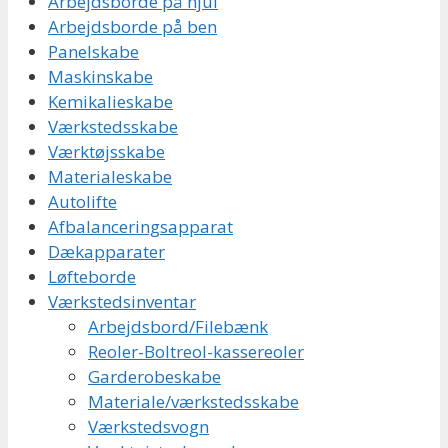
Arbejdsborde på hjul
Arbejdsborde på ben
Panelskabe
Maskinskabe
Kemikalieskabe
Værkstedsskabe
Værktøjsskabe
Materialeskabe
Autolifte
Afbalanceringsapparat
Dækapparater
Løfteborde
Værkstedsinventar
Arbejdsbord/Filebænk
Reoler-Boltreol-kassereoler
Garderobeskabe
Materiale/værkstedsskabe
Værkstedsvogn