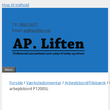
Hop til indhold
Tlf.:
9882 0677
Email:
ap@apliften.dk
Menu
Forside
/
Værkstedsinventar
/
Arbejdsbord/Filebænk
/
arbejdsbord P1200SL