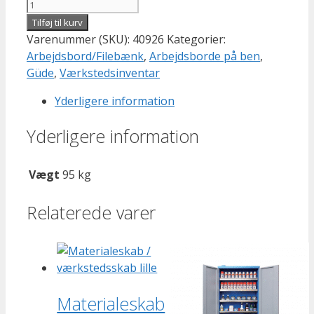
Tilføj til kurv
Varenummer (SKU):
40926
Kategorier:
Arbejdsbord/Filebænk
,
Arbejdsborde på ben
,
Güde
,
Værkstedsinventar
Yderligere information
Yderligere information
Vægt
95 kg
Relaterede varer
Materialeskab