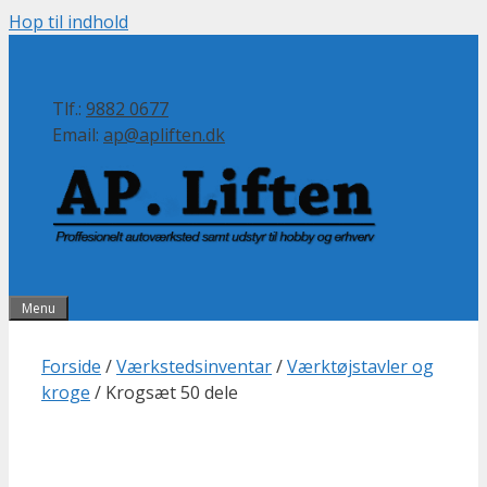
Hop til indhold
Tlf.:
9882 0677
Email:
ap@apliften.dk
Menu
Forside
/
Værkstedsinventar
/
Værktøjstavler og
kroge
/ Krogsæt 50 dele