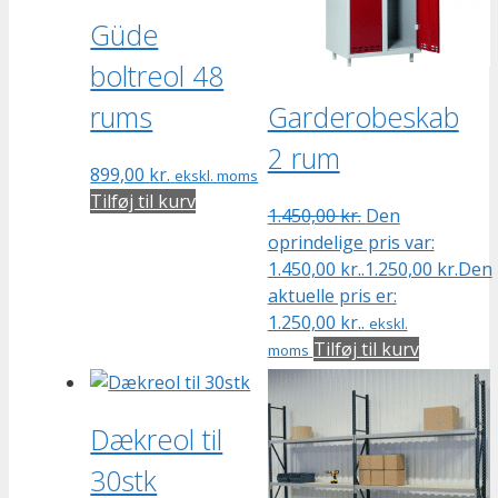
Güde
boltreol 48
rums
Garderobeskab
2 rum
899,00
kr.
ekskl. moms
Tilføj til kurv
1.450,00
kr.
Den
oprindelige pris var:
1.450,00 kr..
1.250,00
kr.
Den
aktuelle pris er:
1.250,00 kr..
ekskl.
Tilføj til kurv
moms
Dækreol til
30stk