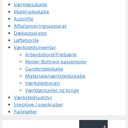
Værktøjsskabe
Materialeskabe
Autolifte
Afbalanceringsapparat
Dækapparater
Løfteborde
Værkstedsinventar
Arbejdsbord/Filebænk
Reoler-Boltreol-kassereoler
Garderobeskabe
Materiale/værkstedsskabe
Værkstedsvogn
Værktøjstavler og kroge
Værkstedsudstyr
Sneplove / sneskraber
Palleløfter