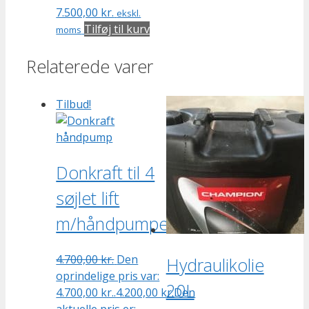
7.500,00
kr.
ekskl.
Tilføj til kurv
moms
Relaterede varer
Tilbud!
Donkraft til 4
søjlet lift
m/håndpumpe
4.700,00
kr.
Den
Hydraulikolie
oprindelige pris var:
20L
4.700,00 kr..
4.200,00
kr.
Den
aktuelle pris er: