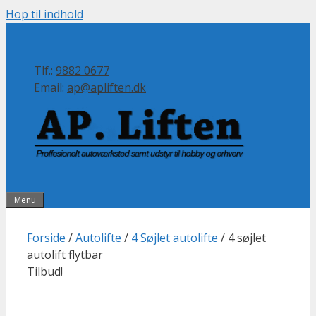
Hop til indhold
Tlf.:
9882 0677
Email:
ap@apliften.dk
Menu
Forside
/
Autolifte
/
4 Søjlet autolifte
/ 4 søjlet
autolift flytbar
Tilbud!