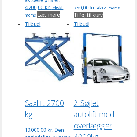
4.200,00 kr..
750,00
kr.
ekskl.
ekskl. moms
Læs mere
Tilføj til kurv
moms
Tilbud!
Tilbud!
Saxlift 2700
2 Søjlet
kg
autolift med
overlægger
10.000,00
kr.
Den
4000kg