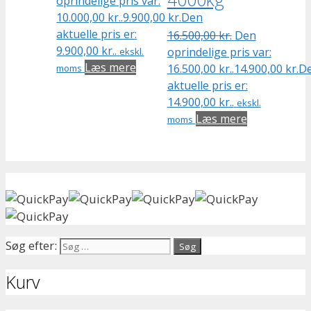
oprindelige pris var:
10.000,00 kr..
9.900,00
kr.
Den
aktuelle pris er:
16.500,00
kr.
Den
9.900,00 kr..
oprindelige pris var:
ekskl.
Læs mere
16.500,00 kr..
14.900,00
kr.
D
moms
aktuelle pris er:
14.900,00 kr..
ekskl.
Læs mere
moms
Søg efter:
Kurv