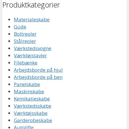
Produktkategorier
Materialeskabe
Güde
Boltreoler
Stålreoler
Værkstedsvogne
Værktøjstavler
Filebænke
Arbejdsborde på hjul
Arbejdsborde på ben
Panelskabe
Maskinskabe
Kemikalieskabe
Værkstedsskabe
Værktøjsskabe
Garderobeskabe
Autolifte