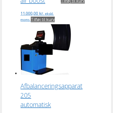
air boost
Tilføj til kurv
11.000,00
kr.
ekskl.
Tilføj til kurv
moms
Afbalanceringsapparat
205
automatisk