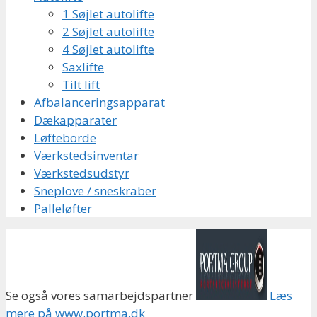
1 Søjlet autolifte
2 Søjlet autolifte
4 Søjlet autolifte
Saxlifte
Tilt lift
Afbalanceringsapparat
Dækapparater
Løfteborde
Værkstedsinventar
Værkstedsudstyr
Sneplove / sneskraber
Palleløfter
Se også vores samarbejdspartner
Læs
mere på www.portma.dk