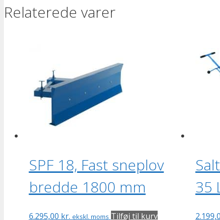
Relaterede varer
SPF 18, Fast sneplov
Sal
bredde 1800 mm
35 
6.295,00
kr.
Tilføj til kurv
2.199,
ekskl. moms