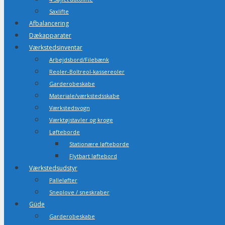
Saxlifte
Afbalancering
Dækapparater
Værkstedsinventar
Arbejdsbord/Filebænk
Reoler-Boltreol-kassereoler
Garderobeskabe
Materiale/værkstedsskabe
Værkstedsvogn
Værktøjstavler og kroge
Løfteborde
Stationære løfteborde
Flytbart løftebord
Værkstedsudstyr
Palleløfter
Sneplove / sneskraber
Güde
Garderobeskabe