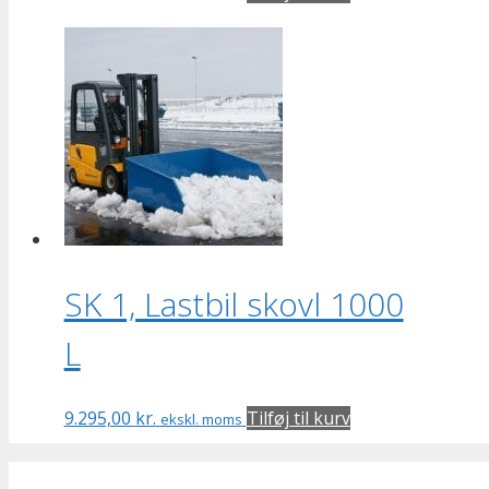
SK 1, Lastbil skovl 1000
L
9.295,00
kr.
Tilføj til kurv
ekskl. moms