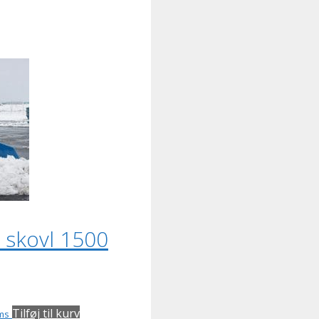
l skovl 1500
Tilføj til kurv
ms