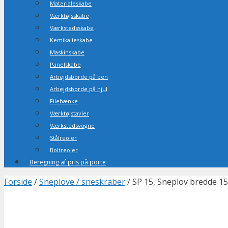
Materialeskabe
Værktøjsskabe
Værkstedsskabe
Kemikalieskabe
Maskinskabe
Panelskabe
Arbejdsborde på ben
Arbejdsborde på hjul
Filebænke
Værktøjstavler
Værkstedsvogne
Stålreoler
Boltreoler
Beregning af pris på porte
Forside
/
Sneplove / sneskraber
/ SP 15, Sneplov bredde 