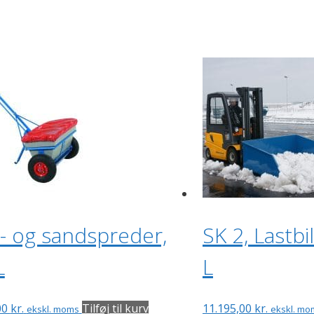
t- og sandspreder,
SK 2, Lastbi
L
L
00
kr.
Tilføj til kurv
11.195,00
kr.
ekskl. moms
ekskl. mo