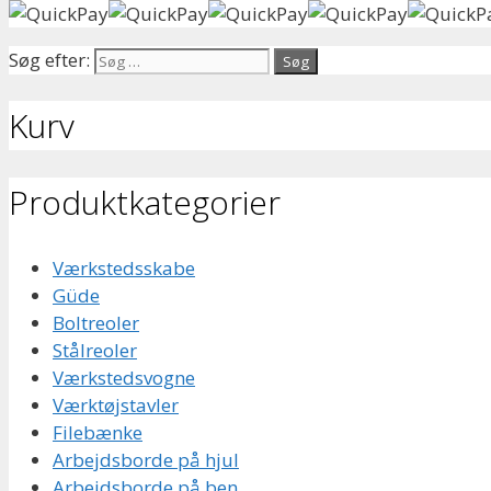
Søg efter:
Kurv
Produktkategorier
Værkstedsskabe
Güde
Boltreoler
Stålreoler
Værkstedsvogne
Værktøjstavler
Filebænke
Arbejdsborde på hjul
Arbejdsborde på ben