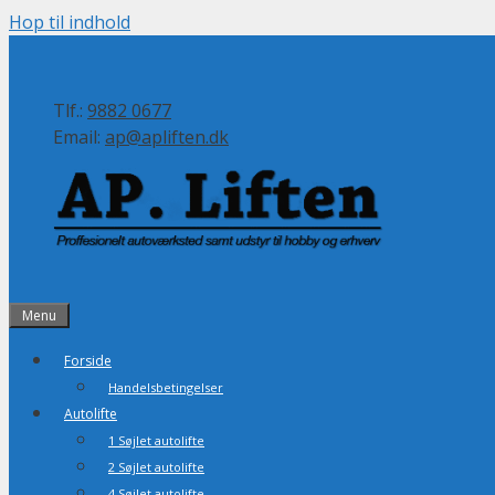
Hop til indhold
Tlf.:
9882 0677
Email:
ap@apliften.dk
Menu
Forside
Handelsbetingelser
Autolifte
1 Søjlet autolifte
2 Søjlet autolifte
4 Søjlet autolifte