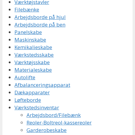
Værktøjstavler
Filebænke
Arbejdsborde på hjul
Arbejdsborde på ben
Panelskabe
Maskinskabe
Kemikalieskabe
Værkstedsskabe
Værktøjsskabe
Materialeskabe
Autolifte
Afbalanceringsapparat
Dækapparater
Løfteborde
Værkstedsinventar
Arbejdsbord/Filebænk
Reoler-Boltreol-kassereoler
Garderobeskabe