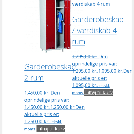
Garderobeskab
/ værdiskab 4
rum
1.295,00
kr.
Den
oprindelige pris var:
Garderobeskab
1.295,00 kr..
1.095,00
kr.
Den
2 rum
aktuelle pris er:
1.095,00 kr..
ekskl.
Tilføj til kurv
1.450,00
kr.
Den
moms
oprindelige pris var:
1.450,00 kr..
1.250,00
kr.
Den
aktuelle pris er:
1.250,00 kr..
ekskl.
Tilføj til kurv
moms