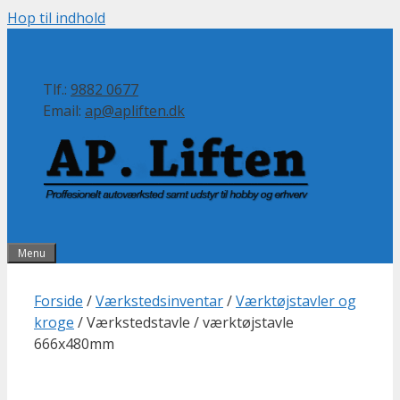
Hop til indhold
Tlf.:
9882 0677
Email:
ap@apliften.dk
Menu
Forside
/
Værkstedsinventar
/
Værktøjstavler og
kroge
/ Værkstedstavle / værktøjstavle
666x480mm