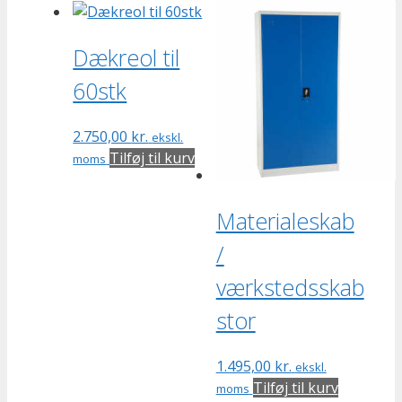
Dækreol til
60stk
2.750,00
kr.
ekskl.
Tilføj til kurv
moms
Materialeskab
/
værkstedsskab
stor
1.495,00
kr.
ekskl.
Tilføj til kurv
moms