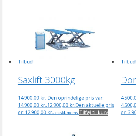
Tilbud!
Tilbud
Saxlift 3000kg
Donk
14.900,00
kr.
Den oprindelige pris var:
4.500,
14.900,00 kr..
12.900,00
kr.
Den aktuelle pris
4.500,0
er: 12.900,00 kr..
Tilføj til kurv
er: 3.9
ekskl. moms