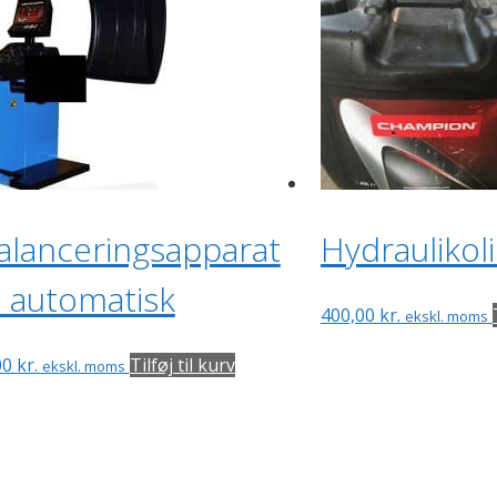
alanceringsapparat
Hydraulikol
 automatisk
400,00
kr.
ekskl. moms
00
kr.
Tilføj til kurv
ekskl. moms