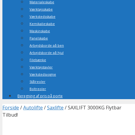
Materialeskabe
Værktøjsskabe
Værkstedsskabe
Kemikalieskabe
Maskinskabe
Panelskabe
Arbejdsborde på ben
Arbejdsborde på hjul
Filebænke
Værktøjstavler
Værkstedsvogne
Stålreoler
Boltreoler
Beregning af pris på porte
Forside
/
Autolifte
/
Saxlifte
/ SAXLIFT 3000KG Flytbar
Tilbud!