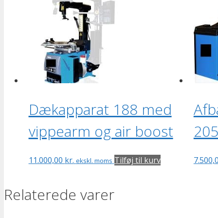
Dækapparat 188 med
Afb
vippearm og air boost
205
11.000,00
kr.
Tilføj til kurv
7.500,
ekskl. moms
Relaterede varer