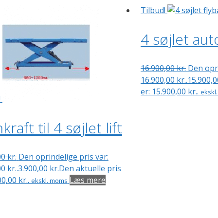
Tilbud!
4 søjlet auto
16.900,00
kr.
Den opri
16.900,00 kr..
15.900,
er: 15.900,00 kr..
ekskl
!
raft til 4 søjlet lift
00
kr.
Den oprindelige pris var:
0 kr..
3.900,00
kr.
Den aktuelle pris
00,00 kr..
Læs mere
ekskl. moms