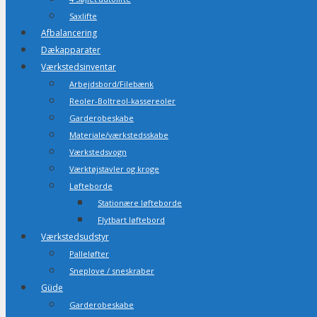
Saxlifte
Afbalancering
Dækapparater
Værkstedsinventar
Arbejdsbord/Filebænk
Reoler-Boltreol-kassereoler
Garderobeskabe
Materiale/værkstedsskabe
Værkstedsvogn
Værktøjstavler og kroge
Løfteborde
Stationære løfteborde
Flytbart løftebord
Værkstedsudstyr
Palleløfter
Sneplove / sneskraber
Güde
Garderobeskabe