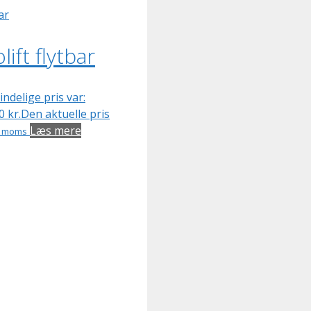
lift flytbar
ndelige pris var:
00
kr.
Den aktuelle pris
Læs mere
. moms