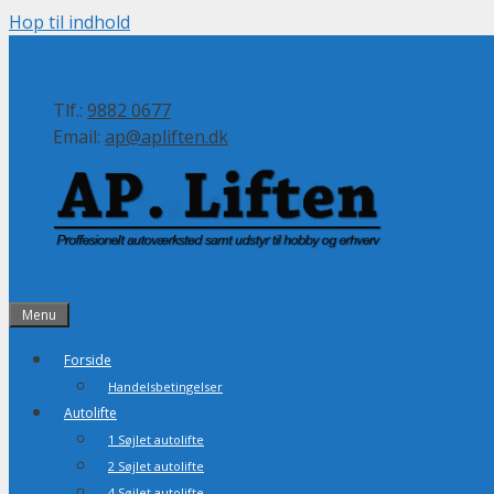
Hop til indhold
Tlf.:
9882 0677
Email:
ap@apliften.dk
Menu
Forside
Handelsbetingelser
Autolifte
1 Søjlet autolifte
2 Søjlet autolifte
4 Søjlet autolifte